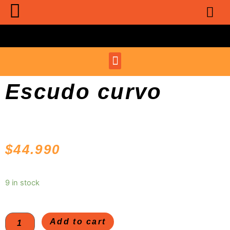
Escudo curvo
$
44.990
9 in stock
Add to cart