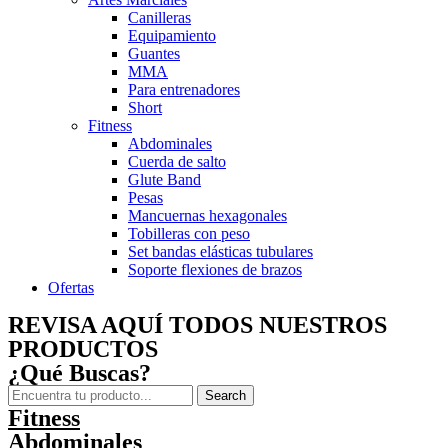
Canilleras
Equipamiento
Guantes
MMA
Para entrenadores
Short
Fitness
Abdominales
Cuerda de salto
Glute Band
Pesas
Mancuernas hexagonales
Tobilleras con peso
Set bandas elásticas tubulares
Soporte flexiones de brazos
Ofertas
REVISA AQUÍ TODOS NUESTROS
PRODUCTOS
¿Qué Buscas?
Search
Fitness
Abdominales