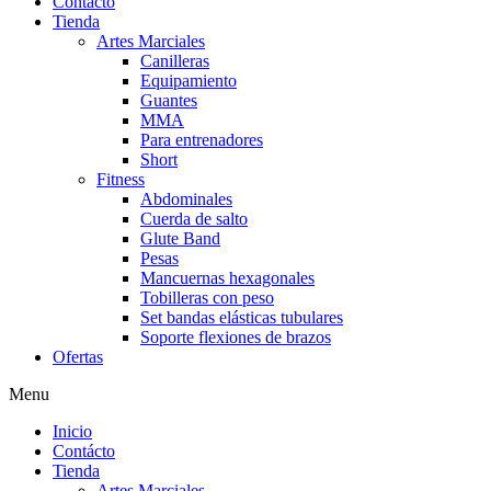
Contácto
Tienda
Artes Marciales
Canilleras
Equipamiento
Guantes
MMA
Para entrenadores
Short
Fitness
Abdominales
Cuerda de salto
Glute Band
Pesas
Mancuernas hexagonales
Tobilleras con peso
Set bandas elásticas tubulares
Soporte flexiones de brazos
Ofertas
Menu
Inicio
Contácto
Tienda
Artes Marciales