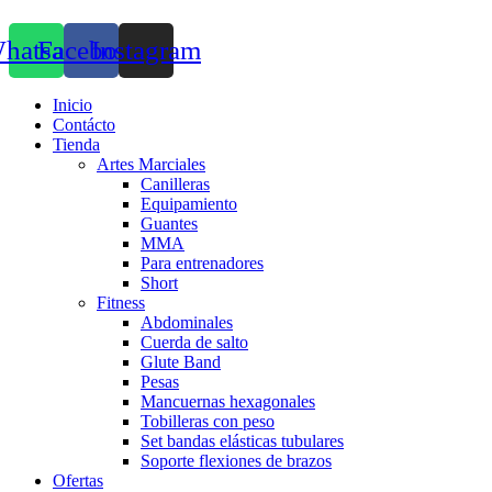
hatsapp
Facebook
Instagram
Inicio
Contácto
Tienda
Artes Marciales
Canilleras
Equipamiento
Guantes
MMA
Para entrenadores
Short
Fitness
Abdominales
Cuerda de salto
Glute Band
Pesas
Mancuernas hexagonales
Tobilleras con peso
Set bandas elásticas tubulares
Soporte flexiones de brazos
Ofertas